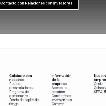
Contacto con Relaciones con Inversores
Colabore con
Información
Nuestr
nosotros
de la
empre
Red de
empresa
Cesium
desarrolladores
Acerca de
Cohesi
Programa de
nosotros
SEEQU
comentarios
Contáctenos
Fondo de capital de
Inversionistas
riesgo
Carreras