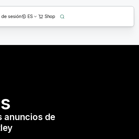
o de sesión
ES
as
s anuncios de
ley