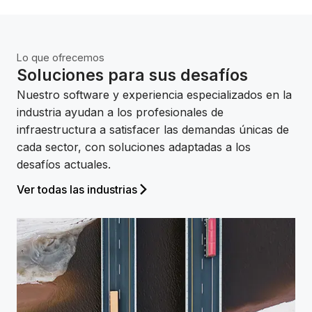
ecosistema.
Sus datos son suyos, siempre
Tenga la seguridad de que no emplearemos sus
datos para entrenar AI sin su consentimiento.
Lo que ofrecemos
Soluciones para sus desafíos
Sin conflictos entre costos y carbono
Mejore la ejecución del proyecto y el rendimiento de
Nuestro software y experiencia especializados en la
los activos, al mismo tiempo que reduce las emisiones
industria ayudan a los profesionales de
de carbono y mitiga el impacto climático.
infraestructura a satisfacer las demandas únicas de
cada sector, con soluciones adaptadas a los
desafíos actuales.
Ver todas las industrias