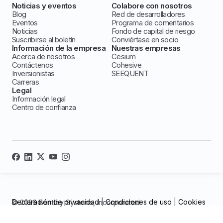
Noticias y eventos
Colabore con nosotros
Blog
Red de desarrolladores
Eventos
Programa de comentarios
Noticias
Fondo de capital de riesgo
Suscribirse al boletín
Conviértase en socio
Información de la empresa
Nuestras empresas
Acerca de nosotros
Cesium
Contáctenos
Cohesive
Inversionistas
SEEQUENT
Carreras
Legal
Información legal
Centro de confianza
Declaración de privacidad
|
Condiciones de uso
|
Cookies
© 2026 Bentley Systems, incorporated