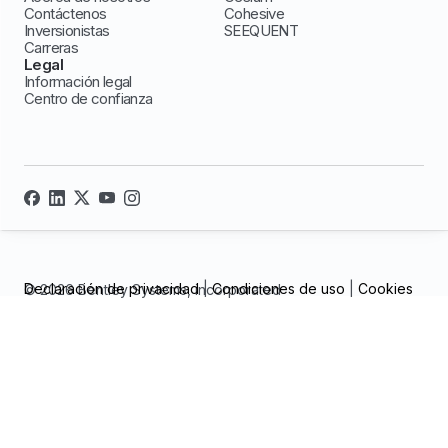
Contáctenos
Cohesive
Inversionistas
SEEQUENT
Carreras
Legal
Información legal
Centro de confianza
Declaración de privacidad
|
Condiciones de uso
|
Cookies
© 2026 Bentley Systems, incorporated