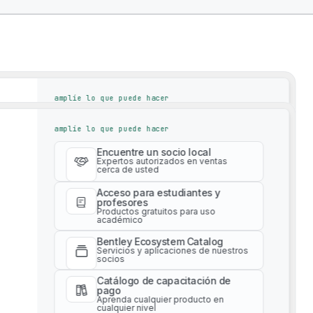
s en la reunión de primavera de AASHTO
/
Página 2
amplíe lo que puede hacer
Encuentre un socio local
rocina un
amplíe lo que puede hacer
Expertos autorizados en ventas
cerca de usted
Encuentre un socio local
s
Acceso para estudiantes y
Expertos autorizados en ventas
cerca de usted
profesores
Productos gratuitos para uso
906 Bridge Co. de Michigan ac
eunión de
académico
Acceso para estudiantes y
cursos de 11vo y
profesores
Bentley Ecosystem Catalog
Productos gratuitos para uso
TO
Servicios y aplicaciones de nuestros
académico
socios
Bentley Ecosystem Catalog
Catálogo de capacitación de
Servicios y aplicaciones de nuestros
pago
socios
Aprenda cualquier producto en
y preparatoria
cualquier nivel
Catálogo de capacitación de
pago
Servicios profesionales
Aprenda cualquier producto en
tley para
Obtenga asesoría experta para su
cualquier nivel