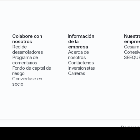
Colabore con
Información
Nuestr
nosotros
de la
empre
Red de
empresa
Cesium
desarrolladores
Acerca de
Cohesi
Programa de
nosotros
SEEQU
comentarios
Contáctenos
Fondo de capital de
Inversionistas
riesgo
Carreras
Conviértase en
socio
Declarac