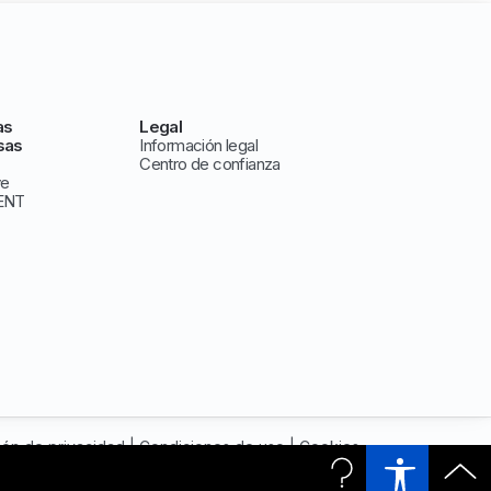
as
Legal
sas
Información legal
Centro de confianza
ve
ENT
ión de privacidad
|
Condiciones de uso
|
Cookies