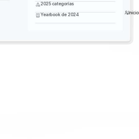
Yearbook de 2024
2025 categorías
Anteriormente
Inici
Yearbook de 2024
el Desafío de 
concurso nacion
sos de 9no y 10mo año, probando la relación fuerza-
ciencia, la tecn
través de aplic
nen confianza en sus habilidades para hablar frente a un 
funcionarios del gobierno de AASHTO, padres, maestros y e
ight y Houseman & Associates.
estudiantes de todo Estados Unidos pudieron competir en p
se a la comunidad de AASHTO en la reunión de primavera en
a 12vo año, diseñaron y construyeron puentes innovadores 
elos. Un panel de jueces seleccionó dieciocho equipos para 
ayo, los equipos hicieron presentaciones y, luego, hicieron
ente se desplomara, en algunos casos espectacularmente, b
l en sus categorías por cursos.