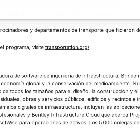
mundo. Vemos el programa STEM Solutions como una inversió
alificada que va a necesitar en los próximos años”.
atrocinadores y departamentos de transporte que hicieron d
el programa, visite
transportation.org/
.
dora de software de ingeniería de infraestructura. Brinda
 economía global y la conservación del medioambiente. Nue
es de todos los tamaños para el diseño, la construcción y e
iduales, obras y servicios públicos, edificios y recintos e 
emelos digitales de infraestructura, incluyen las aplicaci
ofesionales y Bentley Infrastructure Cloud que abarca Proj
etWise para operaciones de activos. Los 5.000 colegas d