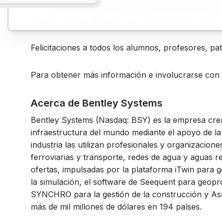
carrera en ingeniería civil y se expongan a ese 
Estados Unidos tenga la fuerza laboral altamente c
Felicitaciones a todos los alumnos, profesores, p
Para obtener más información e involucrarse con 
Acerca de Bentley Systems
Bentley Systems (Nasdaq: BSY) es la empresa crea
infraestructura del mundo mediante el apoyo de la
industria las utilizan profesionales y organizacion
ferroviarias y transporte, redes de agua y aguas res
ofertas, impulsadas por la plataforma iTwin para g
la simulación, el software de Seequent para geopr
SYNCHRO para la gestión de la construcción y Ass
más de mil millones de dólares en 194 países.