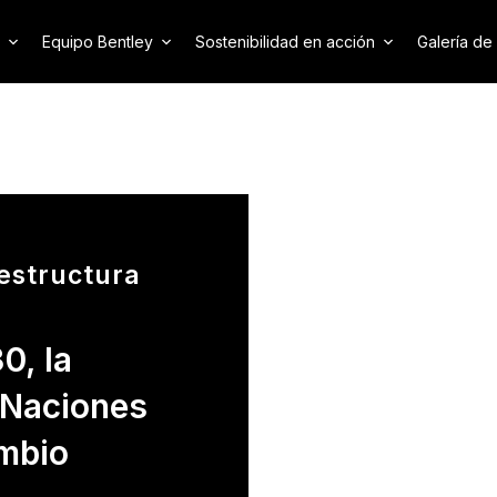
Equipo Bentley
Sostenibilidad en acción
Galería de
aestructura
0, la
 Naciones
ambio