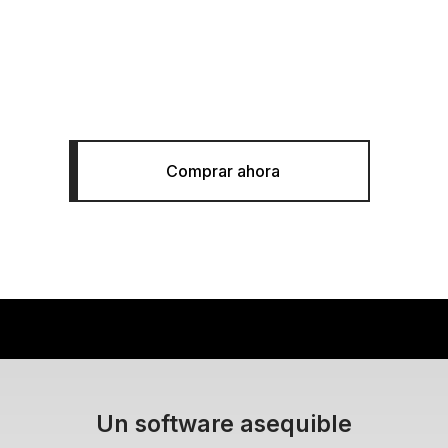
RAM Elements
Software de diseño y análisis
estructural 3D
Comprar ahora
Un software asequible