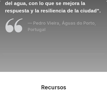
del agua, con lo que se mejora la
s
respuesta y la resiliencia de la ciudad”.
— Pedro Vieira, Águas do Porto,
Portugal
Recursos