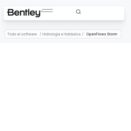
Todo el software
/
Hidrología e hidráulica
/
OpenFlows Storm
OpenFlows Storm