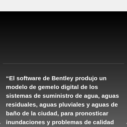
“El software de Bentley produjo un
“
modelo de gemelo digital de los
O
sistemas de suministro de agua, aguas
P
residuales, aguas pluviales y aguas de
d
baño de la ciudad, para pronosticar
du
inundaciones y problemas de calidad
Su