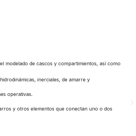
MO
 del modelado de cascos y compartimientos, así como
Ade
 hidrodinámicas, inerciales, de amarre y
nes operativas.
abarros y otros elementos que conectan uno o dos