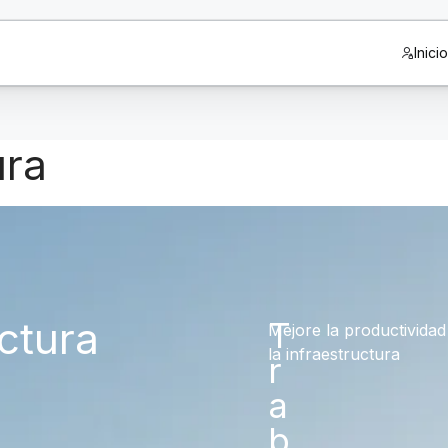
Inici
ura
uctura
T
Mejore la productividad 
la infraestructura
r
a
b