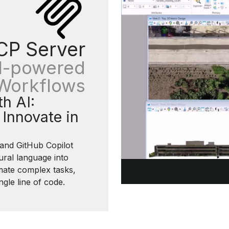
CP Server
I-powered
Workflows
h AI:
Innovate in
 and GitHub Copilot
ural language into
mate complex tasks,
gle line of code.