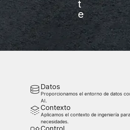
t
e
Datos
Proporcionamos el entorno de datos con
AI.
Contexto
Aplicamos el contexto de ingeniería para
necesidades.
Control