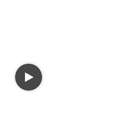
fraestructura.
a su
ura juntos.
e nuestro