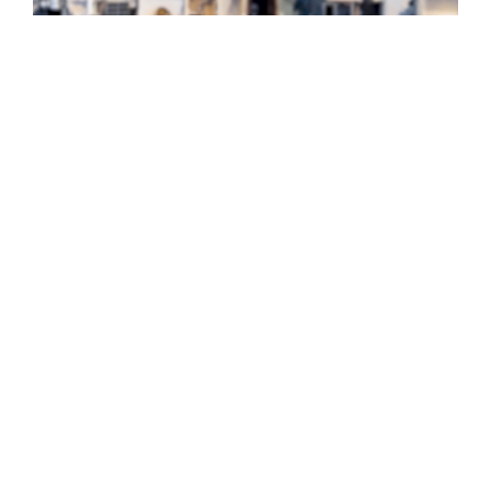
L
A
Y
V
I