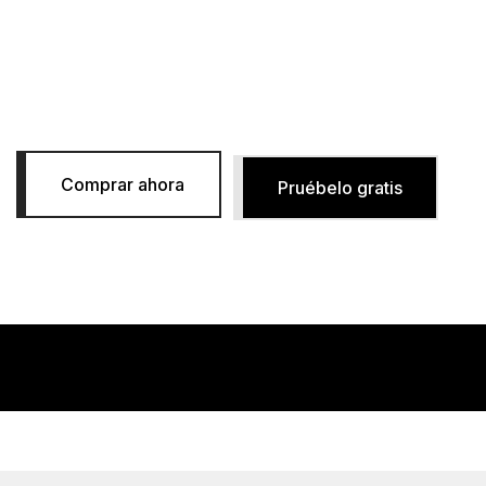
Software para el diseño de tuberías
y el análisis de esfuerzos
Comprar ahora
Pruébelo gratis