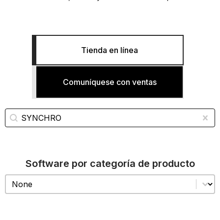
Tienda en línea
Comuníquese con ventas
Búsqueda de software
Buscar contenido
Bor
Software por categoría de producto
Software por categoría de producto
Software por categoría de producto