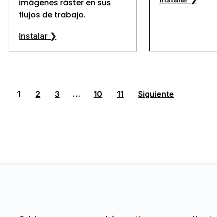
imágenes ráster en sus
flujos de trabajo.
Instalar ❯
1
2
3
…
10
11
Siguiente