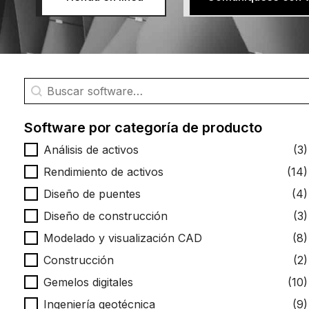
Búsqueda de software
Buscar contenido
Software por categoría de producto
Software por categoría de producto
Análisis de activos
(3)
Rendimiento de activos
(14)
Diseño de puentes
(4)
Diseño de construcción
(3)
Modelado y visualización CAD
(8)
Construcción
(2)
Gemelos digitales
(10)
Ingeniería geotécnica
(9)