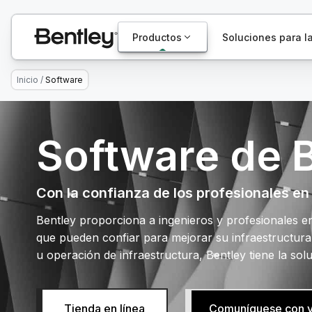
Productos
Soluciones para la
Inicio
/
Software
Software de 
Con la confianza de los profesionales en
Bentley proporciona a ingenieros y profesionales en 
que pueden confiar para mejorar su infraestructura
u operación de infraestructura, Bentley tiene la sol
Comuníquese con v
Tienda en línea