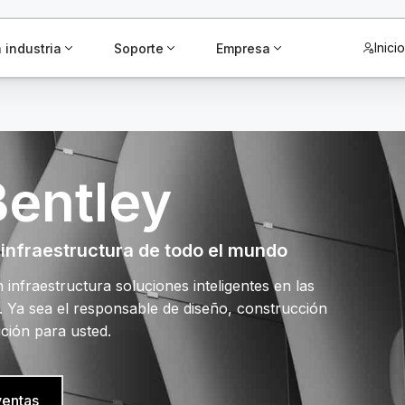
Inici
 industria
Soporte
Empresa
Bentley
 infraestructura de todo el mundo
infraestructura soluciones inteligentes en las
. Ya sea el responsable de diseño, construcción
ución para usted.
entas