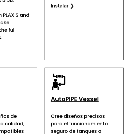
IS 3D.
Instalar ❯
 PLAXIS and
take
he full
.
AutoPIPE Vessel
eños de
Cree diseños precisos
ta calidad,
para el funcionamiento
ompatibles
seguro de tanques a