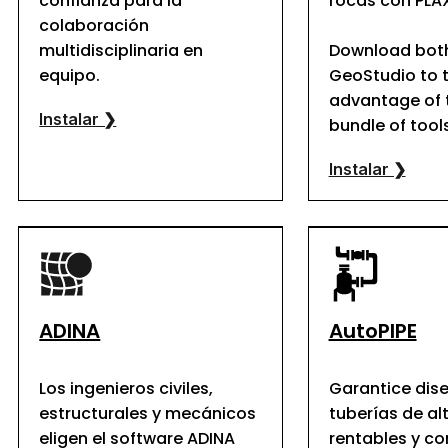
confianza para la
rocas con PLAX
colaboración
multidisciplinaria en
Download both
equipo.
GeoStudio to 
advantage of t
Instalar ❯
bundle of tools
Instalar ❯
ADINA
AutoPIPE
Los ingenieros civiles,
Garantice dis
estructurales y mecánicos
tuberías de al
eligen el software ADINA
rentables y c