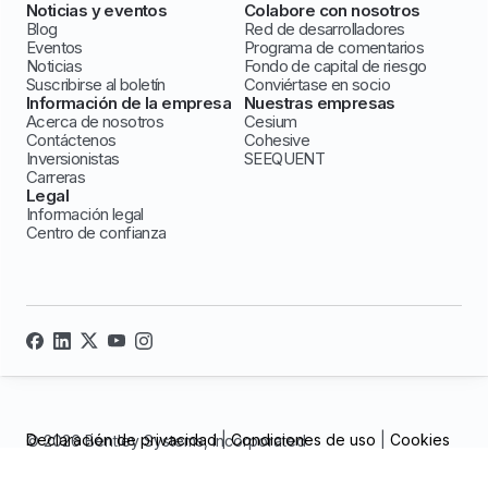
Noticias y eventos
Colabore con nosotros
Blog
Red de desarrolladores
Eventos
Programa de comentarios
Noticias
Fondo de capital de riesgo
Suscribirse al boletín
Conviértase en socio
Información de la empresa
Nuestras empresas
Acerca de nosotros
Cesium
Contáctenos
Cohesive
Inversionistas
SEEQUENT
Carreras
Legal
Información legal
Centro de confianza
Declaración de privacidad
|
Condiciones de uso
|
Cookies
© 2026 Bentley Systems, incorporated