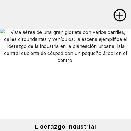
sostenible y resiliente.
Innovación tecnológica
Descubra el valor de los datos
Gestione y emplee mejor los datos, sin importar
dónde o cómo se crearon, con nuestro software
abierto para gemelos digitales.
Aumente la productividad con AI
Aumente la productividad y mejore los resultados en
toda su organización con nuestras aplicaciones de
ingeniería impulsadas por AI.
Liderazgo industrial
Experimente con entornos geoespaciales en