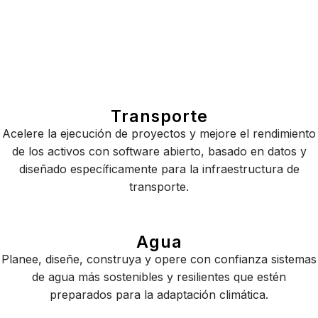
No quede atrapado
Aproveche los estándares abiertos, las
tecnologías de código abierto y las API abiertas,
para que los datos fluyan sin interrupciones a
través de su ecosistema.
Transporte
Sus datos son suyos, siempre
Acelere la ejecución de proyectos y mejore el rendimiento
Tenga la seguridad de que no emplearemos sus datos
de los activos con software abierto, basado en datos y
para entrenar AI sin su consentimiento.
diseñado específicamente para la infraestructura de
Sin conflictos entre costos y carbono
transporte.
Mejore la ejecución del proyecto y el rendimiento de los
activos, al mismo tiempo que reduce las emisiones de
carbono y mitiga el impacto climático.
Agua
Planee, diseñe, construya y opere con confianza sistemas
de agua más sostenibles y resilientes que estén
preparados para la adaptación climática.