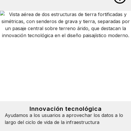
Valor del producto
Avance más
Aumente la productivid
y supere la escasez de
para obtener mejores r
Comprenda el context
Tome decisiones mejor
comprender los activo
completo, tanto en sup
subsuelo, y a cualquier
Innovación tecnológica
Construya una mejor i
Ayudamos a los usuarios a aprovechar los datos a lo
Mejore los flujos de traba
largo del ciclo de vida de la infraestructura
operaciones para lograr un