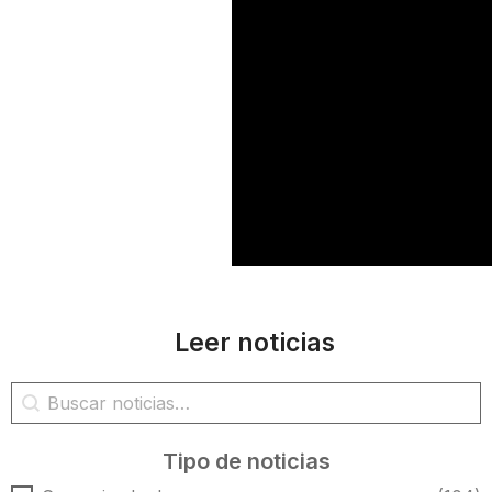
Leer noticias
Búsqueda de noticias
Buscar contenido
Tipo de noticias