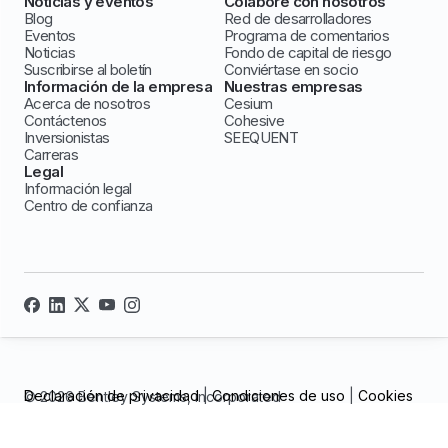
Noticias y eventos
Colabore con nosotros
Blog
Red de desarrolladores
Eventos
Programa de comentarios
Noticias
Fondo de capital de riesgo
Suscribirse al boletín
Conviértase en socio
Información de la empresa
Nuestras empresas
Acerca de nosotros
Cesium
Contáctenos
Cohesive
Inversionistas
SEEQUENT
Carreras
Legal
Información legal
Centro de confianza
Declaración de privacidad
|
Condiciones de uso
|
Cookies
© 2026 Bentley Systems, incorporated