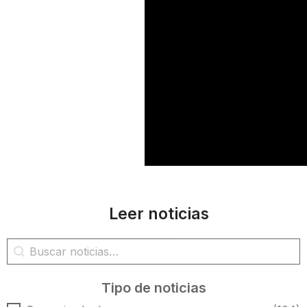
Leer noticias
Búsqueda de noticias
Buscar contenido
Tipo de noticias