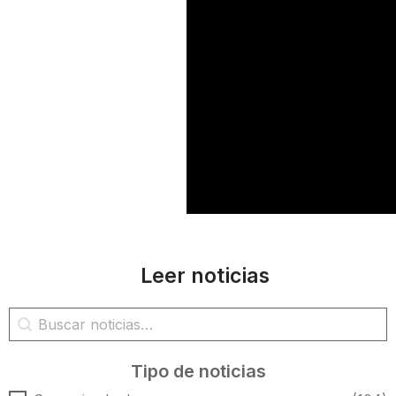
Leer noticias
Búsqueda de noticias
Buscar contenido
Tipo de noticias