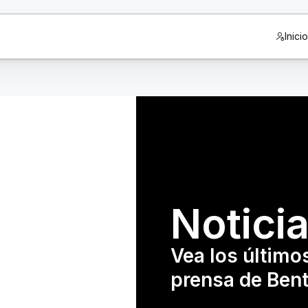
Inici
Notici
Vea los último
prensa de Bent