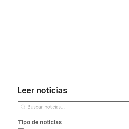
Leer noticias
Búsqueda de noticias
Buscar contenido
Tipo de noticias