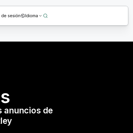
o de sesión
Idioma
as
s anuncios de
ley