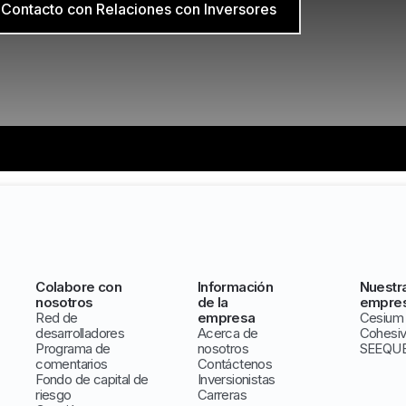
Contacto con Relaciones con Inversores
Colabore con
Información
Nuestr
nosotros
de la
empre
Red de
empresa
Cesium
desarrolladores
Acerca de
Cohesi
Programa de
nosotros
SEEQU
comentarios
Contáctenos
Fondo de capital de
Inversionistas
riesgo
Carreras