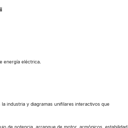
r)
e energía eléctrica.
a industria y diagramas unifilares interactivos que
flujo de potencia, arranque de motor, armónicos, estabilidad