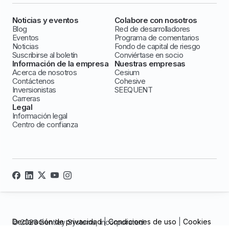
Noticias y eventos
Colabore con nosotros
Blog
Red de desarrolladores
Eventos
Programa de comentarios
Noticias
Fondo de capital de riesgo
Suscribirse al boletín
Conviértase en socio
Información de la empresa
Nuestras empresas
Acerca de nosotros
Cesium
Contáctenos
Cohesive
Inversionistas
SEEQUENT
Carreras
Legal
Información legal
Centro de confianza
Declaración de privacidad
|
Condiciones de uso
|
Cookies
© 2026 Bentley Systems, incorporated