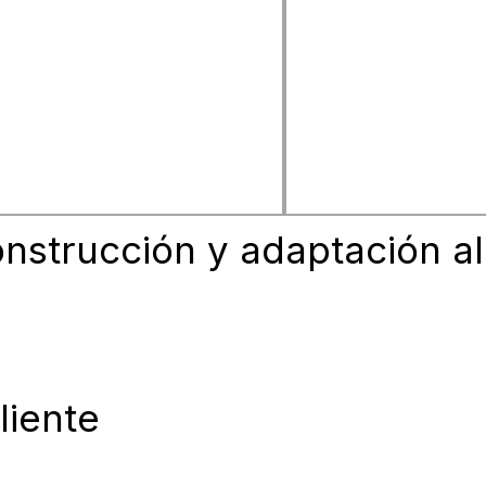
de Redes y Rehabilitación de
Foth creó una ciudad
nstrucción y adaptación al
liente