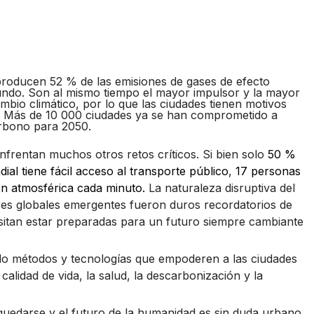
roducen 52 % de las emisiones de gases de efecto
ndo. Son al mismo tiempo el mayor impulsor y la mayor
ambio climático, por lo que las ciudades tienen motivos
. Más de 10 000 ciudades ya se han comprometido a
arbono para 2050.
nfrentan muchos otros retos críticos. Si bien solo
50 %
al tiene fácil acceso al transporte público
,
17 personas
n atmosférica cada minuto.
La naturaleza disruptiva del
res globales emergentes fueron duros recordatorios de
sitan estar preparadas para un futuro siempre cambiante
o métodos y tecnologías que empoderen a las ciudades
calidad de vida, la salud, la descarbonización y la
quedarse y el futuro de la humanidad es sin duda urbano,