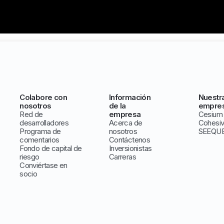
Colabore con
Información
Nuestr
nosotros
de la
empre
Red de
empresa
Cesium
desarrolladores
Acerca de
Cohesi
Programa de
nosotros
SEEQU
comentarios
Contáctenos
Fondo de capital de
Inversionistas
riesgo
Carreras
Conviértase en
socio