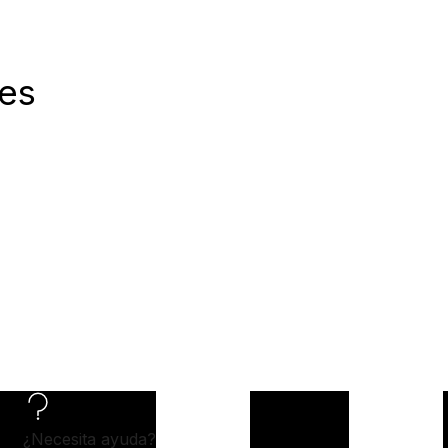
les
¿Necesita ayuda?