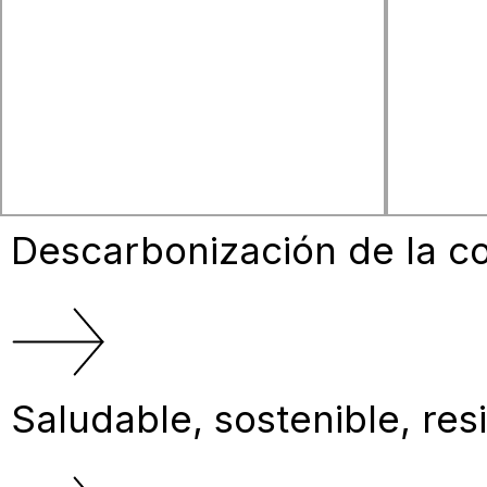
Nueva pista de pruebas para vehículos
Análisis 
autónomos y electrificados
Marawi
Descarbonización de la co
Saludable, sostenible, resi