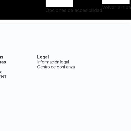
Volver arriba
Opciones de accesibilidad
as
Legal
sas
Información legal
Centro de confianza
ve
ENT