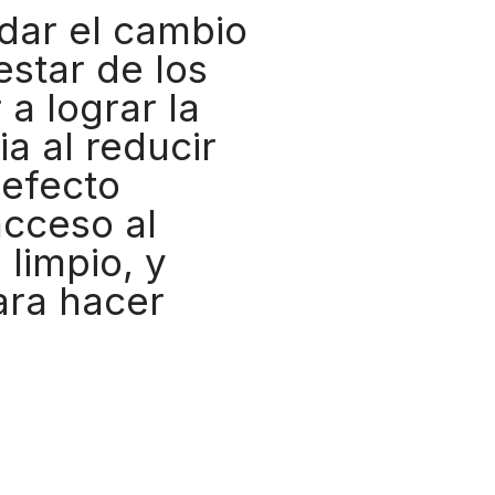
dar el cambio
estar de los
a lograr la
ia al reducir
 efecto
acceso al
 limpio, y
ara hacer