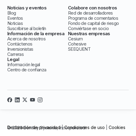
Noticias y eventos
Colabore con nosotros
Blog
Red de desarrolladores
Eventos
Programa de comentarios
Noticias
Fondo de capital de riesgo
Suscribirse al boletín
Conviértase en socio
Información de la empresa
Nuestras empresas
Acerca de nosotros
Cesium
Contáctenos
Cohesive
Inversionistas
SEEQUENT
Carreras
Legal
Información legal
Centro de confianza
Declaración de privacidad
|
Condiciones de uso
|
Cookies
© 2026 Bentley Systems, incorporated