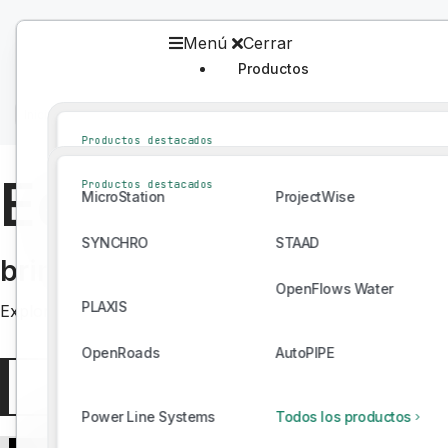
Menú
Cerrar
Productos
Productos
Inicio
/
Education
/
Aprendizaje
/
Recursos
Productos destacados
MicroStation
ProjectWise
Educational re
Productos destacados
MicroStation
ProjectWise
SYNCHRO
STAAD
SYNCHRO
STAAD
OpenFlows Water
PLAXIS
bring learning to life
OpenFlows Water
PLAXIS
OpenRoads
AutoPIPE
Explore free engineering lesson plans, educator guides, an
OpenRoads
AutoPIPE
Power Line Systems
Todos los productos
Get started
Power Line Systems
Todos los productos