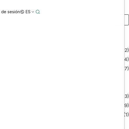
o de sesión
ES
(2)
(4)
(17)
(3)
(19)
(1)