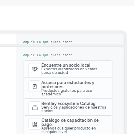
amplíe lo que puede hacer
Encuentre un socio local
sources
amplíe lo que puede hacer
Expertos autorizados en ventas
cerca de usted
Encuentre un socio local
Acceso para estudiantes y
Expertos autorizados en ventas
cerca de usted
profesores
Productos gratuitos para uso
académico
Acceso para estudiantes y
profesores
Bentley Ecosystem Catalog
Productos gratuitos para uso
d other classroom resources that’ll help you spark a passio
Servicios y aplicaciones de nuestros
académico
socios
Bentley Ecosystem Catalog
Catálogo de capacitación de
Servicios y aplicaciones de nuestros
pago
socios
Aprenda cualquier producto en
cualquier nivel
Catálogo de capacitación de
pago
Servicios profesionales
Aprenda cualquier producto en
Obtenga asesoría experta para su
cualquier nivel