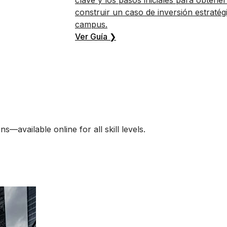
clave y los pasos iniciales para obtener
construir un caso de inversión estratég
campus.
Ver Guía ❯
available online for all skill levels.