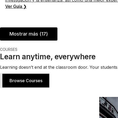
investigación y la enseñanza, así como una mejor experie
Ver Guía ❯
Mostrar más (17)
COURSES
Learn anytime, everywhere
Learning doesn’t end at the classroom door. Your students c
Browse Courses