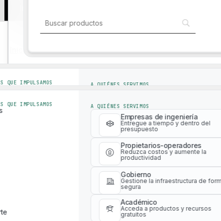
Inicio de sesión
Soluciones para la industria
Inicio de Education
Software
Aprendizaje
Soluciones para la industria
BROWSE RESOURCES
AS QUE IMPULSAMOS
A QUIÉNES SERVIMOS
Everything you need to plan, tea
s
Empresas de ingeniería
Entregue a tiempo y dentro del
AS QUE IMPULSAMOS
A QUIÉNES SERVIMOS
presupuesto
s
Browse free resources by experience level and type to find
Empresas de ingeniería
into your curriculum.
Propietarios-operadores
Entregue a tiempo y dentro del
presupuesto
Reduzca costos y aumente la
productividad
Filtros
Propietarios-operadores
Reduzca costos y aumente la
Gobierno
productividad
Gestione la infraestructura de for
segura
Gobierno
Académico
Gestione la infraestructura de for
Acceda a productos y recursos
segura
te
gratuitos
Borrar todo
Académico
Acceda a productos y recursos
te
gratuitos