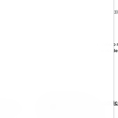
(23)
Advanced
Guides or handouts
lo digital
Plantilla para el plan de modifi
campus
rados en capas