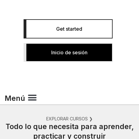
impacto en el mundo real.
Get started
Inicio de sesión
Menú
Inicio de Education
EXPLORAR CURSOS ❯
Todo lo que necesita para aprender,
practicar y construir