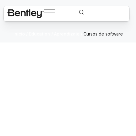
Inicio
/
Education
/
Aprendizaje
/
Cursos de software
Cursos de software
Convierta su curiosidad en
capacidad
Explore cursos centrados en los estudiantes
que le ayudarán a prepararse para generar un