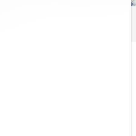
Click here
to find out
alog.
Bentley Open Roads Designer, Open Bridge
Designer and MicroStation Training