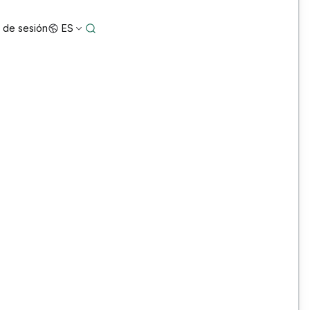
o de sesión
ES
5 Star Configuration: Bentley ORD, OBM y
MicroStation personalizados para mayor
precisión y rendimiento
3D Reality Mesh Off-the-Shelf Australia/New
Zealand Datasets