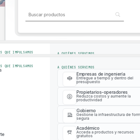
Explore e interactúe con nuestro ecosis
innovador para optimizar los flujos de tr
Soluciones para la industria
una mayor eficiencia
Soluciones para la industria
AS QUE IMPULSAMOS
A QUIÉNES SERVIMOS
s
Empresas de ingeniería
Entregue a tiempo y dentro del
AS QUE IMPULSAMOS
A QUIÉNES SERVIMOS
presupuesto
s
Empresas de ingeniería
Propietarios-operadores
Entregue a tiempo y dentro del
presupuesto
Reduzca costos y aumente la
productividad
Propietarios-operadores
Reduzca costos y aumente la
Gobierno
productividad
Gestione la infraestructura de for
segura
Plataforma digital con herramientas WLCA
Gobierno
Académico
Gestione la infraestructura de for
Acceda a productos y recursos
segura
te
gratuitos
Académico
Acceda a productos y recursos
te
gratuitos