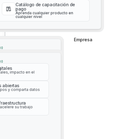
cualquier nivel
Catálogo de capacitación de
pago
Aprenda cualquier producto en
cualquier nivel
Empresa
Empresa
DO
Gestión de activos impulsada por IA
itales
ales, impacto en el
DO
itales
s abiertas
ales, impacto en el
pos y comparta datos
s abiertas
nfraestructura
pos y comparta datos
acelere su trabajo
nfraestructura
acelere su trabajo
Recorridos automatizados