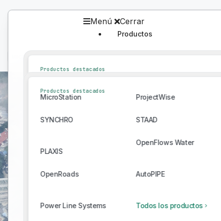
Menú
Cerrar
Productos
Productos
Inicio
/
Bentley Ecosystem Catalog
/
Catálogo
Productos destacados
MicroStation
ProjectWise
Productos destacados
MicroStation
ProjectWise
SYNCHRO
STAAD
SYNCHRO
STAAD
OpenFlows Water
PLAXIS
OpenFlows Water
PLAXIS
OpenRoads
AutoPIPE
Connect With Providers of Complementar
OpenRoads
AutoPIPE
Power Line Systems
Todos los productos
Successful Infrastructure Projects.
Power Line Systems
Todos los productos