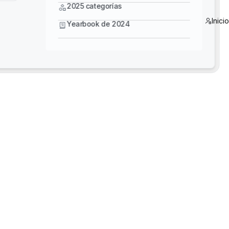
Yearbook de 2024
2025 categorías
Inici
Yearbook de 2024
5 Star Training - Diseñe con más inteligencia:
domine Bentley MicroStation, OpenBridge y
OpenRoads
3D Reality Mesh Off-the-Shelf US Datasets