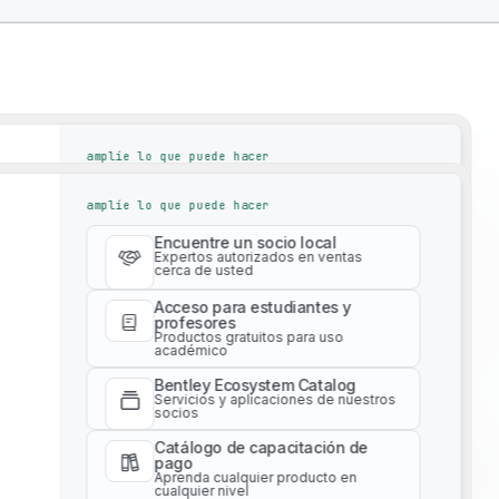
amplíe lo que puede hacer
Encuentre un socio local
amplíe lo que puede hacer
Expertos autorizados en ventas
cerca de usted
Encuentre un socio local
Acceso para estudiantes y
Expertos autorizados en ventas
cerca de usted
profesores
Productos gratuitos para uso
académico
Acceso para estudiantes y
profesores
Bentley Ecosystem Catalog
Productos gratuitos para uso
Servicios y aplicaciones de nuestros
académico
socios
Bentley Ecosystem Catalog
y Solutions To Drive
Catálogo de capacitación de
Servicios y aplicaciones de nuestros
pago
socios
Aprenda cualquier producto en
cualquier nivel
Catálogo de capacitación de
pago
Servicios profesionales
Aprenda cualquier producto en
Obtenga asesoría experta para su
cualquier nivel