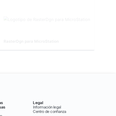
RasterDgn para MicroStation
as
Legal
sas
Información legal
Centro de confianza
ve