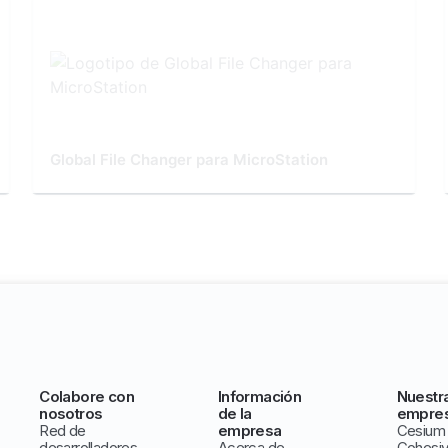
Global File Changer para MicroStation
Colabore con
Información
Nuestr
nosotros
de la
empre
Red de
empresa
Cesium
desarrolladores
Acerca de
Cohesi