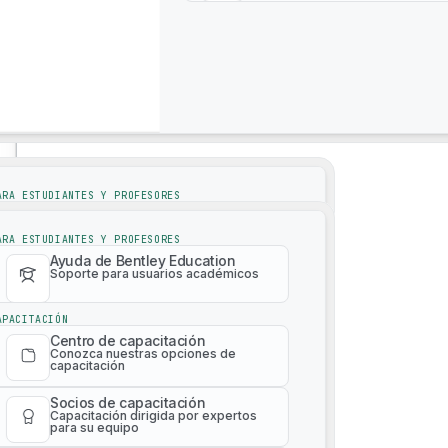
Soporte
4M Analytics
Soporte
ARA ESTUDIANTES Y PROFESORES
Ayuda de Bentley Education
Soporte para usuarios académicos
ARA ESTUDIANTES Y PROFESORES
Ayuda de Bentley Education
Soporte para usuarios académicos
APACITACIÓN
Centro de capacitación
Conozca nuestras opciones de
APACITACIÓN
capacitación
Centro de capacitación
Conozca nuestras opciones de
Socios de capacitación
capacitación
Capacitación dirigida por expertos
Malla de realidad 3D bajo demanda
para su equipo
Socios de capacitación
Capacitación dirigida por expertos
Catálogo de capacitación de
para su equipo
pago
Aprenda cualquier producto en