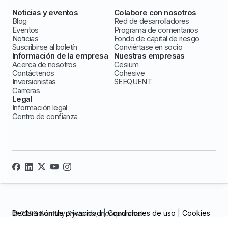
Noticias y eventos
Colabore con nosotros
Blog
Red de desarrolladores
Eventos
Programa de comentarios
Noticias
Fondo de capital de riesgo
Suscribirse al boletín
Conviértase en socio
Información de la empresa
Nuestras empresas
Acerca de nosotros
Cesium
Contáctenos
Cohesive
Inversionistas
SEEQUENT
Carreras
Legal
Información legal
Centro de confianza
Declaración de privacidad
|
Condiciones de uso
|
Cookies
© 2026 Bentley Systems, incorporated