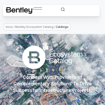
Inicio
/
Bentley Ecosystem Catalog
/
Catálogo
Connect With Providers of
Complementary Solutions To Drive
Successful Infrastructure Projects.