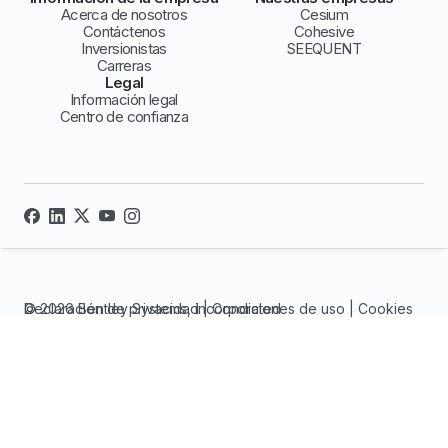
Acerca de nosotros
Cesium
Contáctenos
Cohesive
Inversionistas
SEEQUENT
Carreras
Legal
Información legal
Centro de confianza
© 2026 Bentley Systems, incorporated
Declaración de privacidad
|
Condiciones de uso
|
Cookies