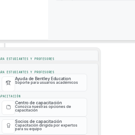
Soporte
4M Analytics
Soporte
ARA ESTUDIANTES Y PROFESORES
Ayuda de Bentley Education
Soporte para usuarios académicos
ARA ESTUDIANTES Y PROFESORES
Ayuda de Bentley Education
Soporte para usuarios académicos
APACITACIÓN
Centro de capacitación
Conozca nuestras opciones de
APACITACIÓN
capacitación
Centro de capacitación
Conozca nuestras opciones de
Socios de capacitación
capacitación
Capacitación dirigida por expertos
Malla de realidad 3D bajo demanda
para su equipo
Socios de capacitación
Capacitación dirigida por expertos
Catálogo de capacitación de
para su equipo
pago
Aprenda cualquier producto en