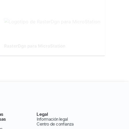
RasterDgn para MicroStation
as
Legal
sas
Información legal
Centro de confianza
ve