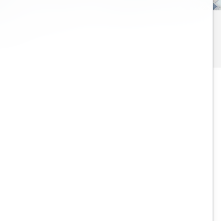
Click here
to find out
alog.
Bentley Open Roads Designer, Open Bridge
Designer and MicroStation Training