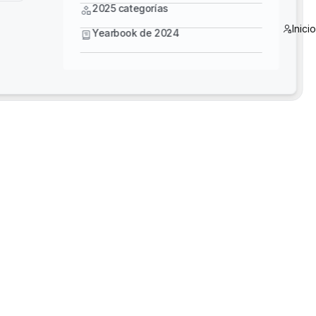
Yearbook de 2024
2025 categorías
Inici
Yearbook de 2024
5 Star Training - Diseñe con más inteligencia:
domine Bentley MicroStation, OpenBridge y
OpenRoads
3D Reality Mesh Off-the-Shelf US Datasets