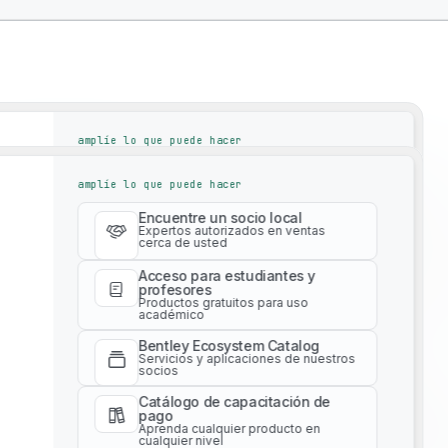
amplíe lo que puede hacer
Encuentre un socio local
amplíe lo que puede hacer
Expertos autorizados en ventas
cerca de usted
Encuentre un socio local
Acceso para estudiantes y
Expertos autorizados en ventas
cerca de usted
profesores
Productos gratuitos para uso
académico
Acceso para estudiantes y
profesores
Bentley Ecosystem Catalog
Productos gratuitos para uso
Servicios y aplicaciones de nuestros
académico
socios
Bentley Ecosystem Catalog
y Solutions To Drive
Catálogo de capacitación de
Servicios y aplicaciones de nuestros
pago
socios
Aprenda cualquier producto en
cualquier nivel
Catálogo de capacitación de
pago
Servicios profesionales
Aprenda cualquier producto en
Obtenga asesoría experta para su
cualquier nivel