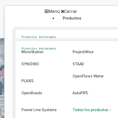
Menú
Cerrar
Productos
Productos
Inicio
/
Bentley Ecosystem Catalog
/
Catálogo
Productos destacados
MicroStation
ProjectWise
Productos destacados
MicroStation
ProjectWise
SYNCHRO
STAAD
SYNCHRO
STAAD
OpenFlows Water
PLAXIS
OpenFlows Water
PLAXIS
OpenRoads
AutoPIPE
Connect With Providers of Complementar
OpenRoads
AutoPIPE
Power Line Systems
Todos los productos
Successful Infrastructure Projects.
Power Line Systems
Todos los productos