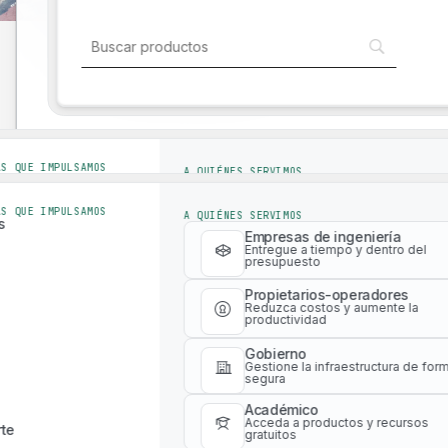
Explore e interactúe con nuestro ecosis
innovador para optimizar los flujos de tr
Soluciones para la industria
una mayor eficiencia
Soluciones para la industria
AS QUE IMPULSAMOS
A QUIÉNES SERVIMOS
s
Empresas de ingeniería
Entregue a tiempo y dentro del
AS QUE IMPULSAMOS
A QUIÉNES SERVIMOS
presupuesto
s
Empresas de ingeniería
Propietarios-operadores
Entregue a tiempo y dentro del
presupuesto
Reduzca costos y aumente la
productividad
Propietarios-operadores
Reduzca costos y aumente la
Gobierno
productividad
Gestione la infraestructura de for
segura
Plataforma digital con herramientas WLCA
Gobierno
Académico
Gestione la infraestructura de for
Acceda a productos y recursos
segura
te
gratuitos
Académico
Acceda a productos y recursos
te
gratuitos