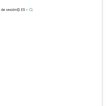
o de sesión
ES
5 Star Configuration: Bentley ORD, OBM y
MicroStation personalizados para mayor
precisión y rendimiento
3D Reality Mesh Off-the-Shelf Australia/New
Zealand Datasets