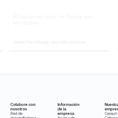
Global File Changer para MicroStation
Colabore con
Información
Nuestr
nosotros
de la
empre
Red de
empresa
Cesium
desarrolladores
Acerca de
Cohesi