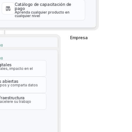
cualquier nivel
Catálogo de capacitación de
pago
Aprenda cualquier producto en
cualquier nivel
Empresa
Empresa
DO
Gestión de activos impulsada por IA
itales
ales, impacto en el
DO
itales
s abiertas
ales, impacto en el
pos y comparta datos
s abiertas
nfraestructura
pos y comparta datos
acelere su trabajo
nfraestructura
acelere su trabajo
Recorridos automatizados