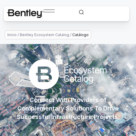
Inicio
/
Bentley Ecosystem Catalog
/
Catálogo
Connect With Providers of
Complementary Solutions To Drive
Successful Infrastructure Projects.