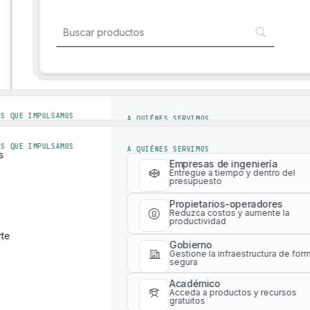
Soluciones para la industria
Soluciones para la industria
AS QUE IMPULSAMOS
A QUIÉNES SERVIMOS
s
Empresas de ingeniería
Entregue a tiempo y dentro del
AS QUE IMPULSAMOS
A QUIÉNES SERVIMOS
presupuesto
s
Empresas de ingeniería
Propietarios-operadores
Entregue a tiempo y dentro del
presupuesto
Reduzca costos y aumente la
productividad
Propietarios-operadores
te
Reduzca costos y aumente la
Gobierno
productividad
Gestione la infraestructura de for
segura
te
Gobierno
Académico
Gestione la infraestructura de for
Acceda a productos y recursos
segura
gratuitos
Académico
Acceda a productos y recursos
gratuitos
Explore e interactúe con nuestro ecosistema global