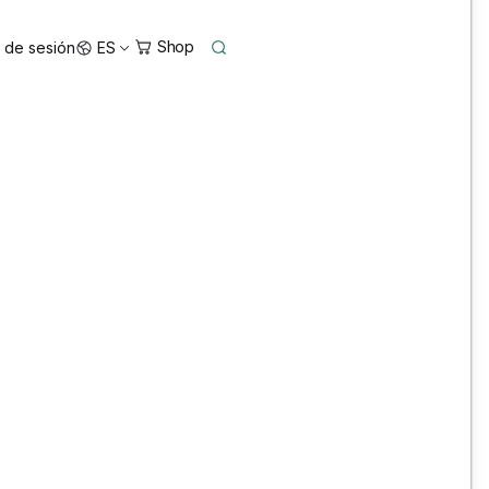
o de sesión
ES
Bentley OpenRoads Designer, OpenBridge
Designer and MicroStation Training