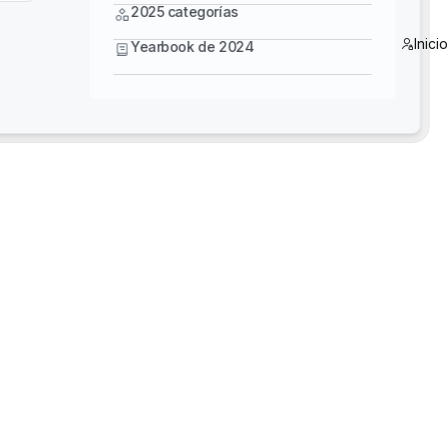
Yearbook de 2024
2025 categorías
e featured in this catalog.
Inici
Yearbook de 2024
Plataforma digital con herramientas WLCA