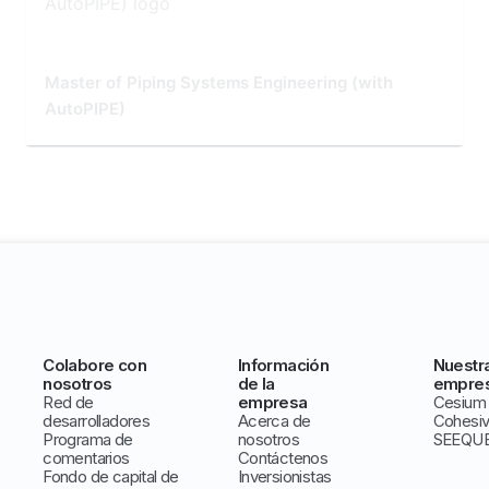
Master of Piping Systems Engineering (with
AutoPIPE)
Colabore con
Información
Nuestr
nosotros
de la
empre
Red de
empresa
Cesium
desarrolladores
Acerca de
Cohesi
Programa de
nosotros
SEEQU
comentarios
Contáctenos
Fondo de capital de
Inversionistas