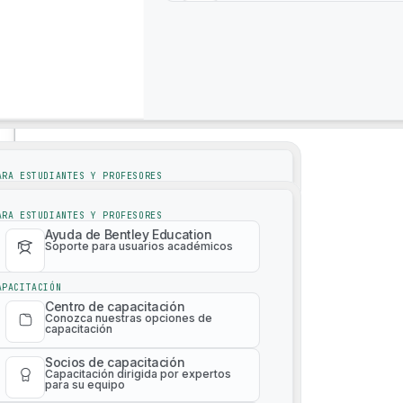
Are you a solution provider?
Click here
to find out how to b
Soporte
Soporte
ARA ESTUDIANTES Y PROFESORES
Ayuda de Bentley Education
Soporte para usuarios académicos
ARA ESTUDIANTES Y PROFESORES
Ayuda de Bentley Education
API de datos de sostenibilidad
Soporte para usuarios académicos
APACITACIÓN
Centro de capacitación
Conozca nuestras opciones de
APACITACIÓN
capacitación
Centro de capacitación
Conozca nuestras opciones de
Socios de capacitación
capacitación
Capacitación dirigida por expertos
para su equipo
Socios de capacitación
Capacitación dirigida por expertos
Catálogo de capacitación de
para su equipo
pago
Aprenda cualquier producto en