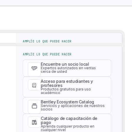
AMPLÍE LO QUE PUEDE HACER
Encuentre un socio local
AMPLÍE LO QUE PUEDE HACER
Expertos autorizados en ventas
cerca de usted
tions To Drive Successful Infrastructure Proj
Encuentre un socio local
Acceso para estudiantes y
Expertos autorizados en ventas
cerca de usted
profesores
Productos gratuitos para uso
académico
Acceso para estudiantes y
profesores
Bentley Ecosystem Catalog
Productos gratuitos para uso
Servicios y aplicaciones de nuestros
académico
socios
Bentley Ecosystem Catalog
Catálogo de capacitación de
Servicios y aplicaciones de nuestros
pago
socios
Aprenda cualquier producto en
cualquier nivel
Catálogo de capacitación de
pago
Servicios profesionales
Aprenda cualquier producto en
Obtenga asesoría experta para su
cualquier nivel