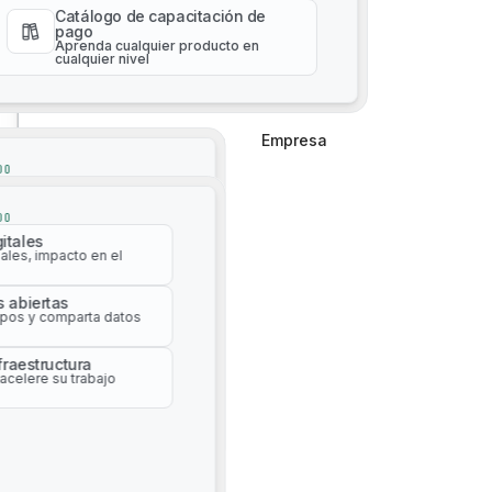
cualquier nivel
Catálogo de capacitación de
pago
Aprenda cualquier producto en
cualquier nivel
3D Navigation with SpaceMouse
Empresa
Empresa
DO
itales
ales, impacto en el
DO
itales
s abiertas
ales, impacto en el
pos y comparta datos
5 Star Configuration: Bentley OpenRoads
s abiertas
nfraestructura
pos y comparta datos
Designer, OpenBridge Modeler & MicroStation
acelere su trabajo
Tailored for Precision and Performance
nfraestructura
acelere su trabajo