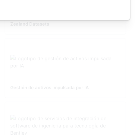
3D Reality Mesh Off-the-Shelf Australia/New
Zealand Datasets
Gestión de activos impulsada por IA