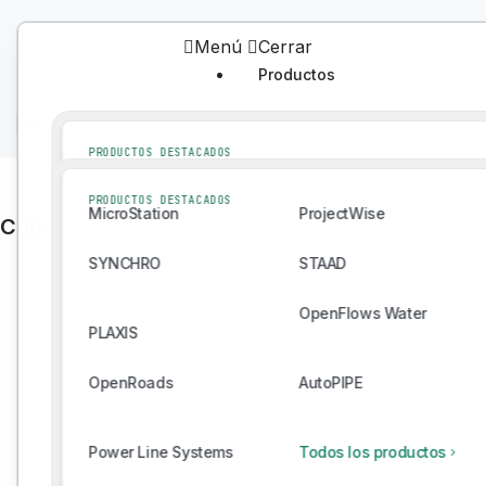
Menú
Cerrar
Productos
Productos
Inicio
/
Bentley Ecosystem Catalog
/
Catálogo
PRODUCTOS DESTACADOS
MicroStation
ProjectWise
PRODUCTOS DESTACADOS
MicroStation
ProjectWise
SYNCHRO
STAAD
Connect With Providers of Complementary Solu
SYNCHRO
STAAD
OpenFlows Water
PLAXIS
OpenFlows Water
PLAXIS
OpenRoads
AutoPIPE
OpenRoads
AutoPIPE
Power Line Systems
Todos los productos
Power Line Systems
Todos los productos