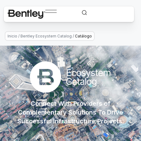
Inicio
/
Bentley Ecosystem Catalog
/
Catálogo
Connect With Providers of
Complementary Solutions To Drive
Successful Infrastructure Projects.