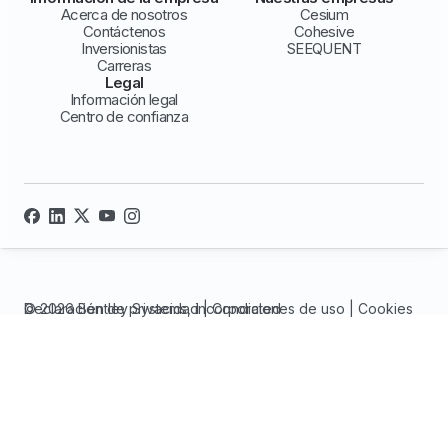
Acerca de nosotros
Cesium
Contáctenos
Cohesive
Inversionistas
SEEQUENT
Carreras
Legal
Información legal
Centro de confianza
© 2026 Bentley Systems, incorporated
Declaración de privacidad
|
Condiciones de uso
|
Cookies