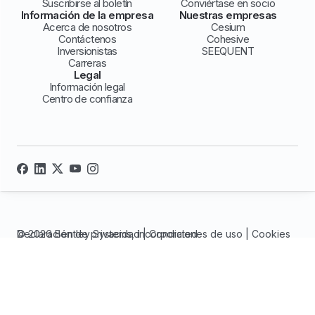
Suscribirse al boletín
Conviértase en socio
Información de la empresa
Nuestras empresas
Acerca de nosotros
Cesium
Contáctenos
Cohesive
Inversionistas
SEEQUENT
Carreras
Legal
Información legal
Centro de confianza
© 2026 Bentley Systems, incorporated
Declaración de privacidad
|
Condiciones de uso
|
Cookies