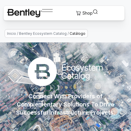
Inicio
/
Bentley Ecosystem Catalog
/
Catálogo
Connect With Providers of
Complementary Solutions To Drive
Successful Infrastructure Projects.