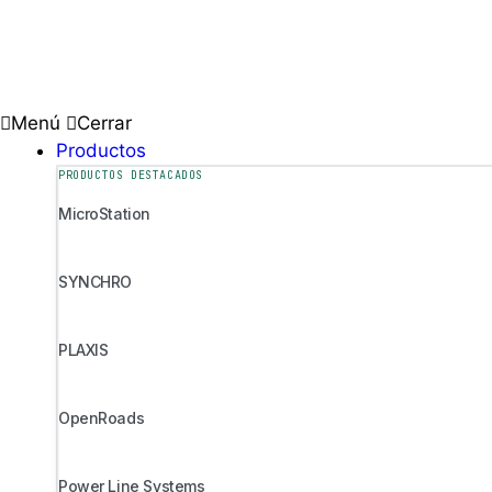
Ir
al
contenido
Menú
Cerrar
Productos
PRODUCTOS DESTACADOS
MicroStation
SYNCHRO
PLAXIS
OpenRoads
Power Line Systems