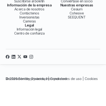
Suscribirse al boletín
Conviértase en socio
Información de la empresa
Nuestras empresas
Acerca de nosotros
Cesium
Contáctenos
Cohesive
Inversionistas
SEEQUENT
Carreras
Legal
Información legal
Centro de confianza
© 2026 Bentley Systems, incorporated
Declaración de privacidad
|
Condiciones de uso
|
Cookies