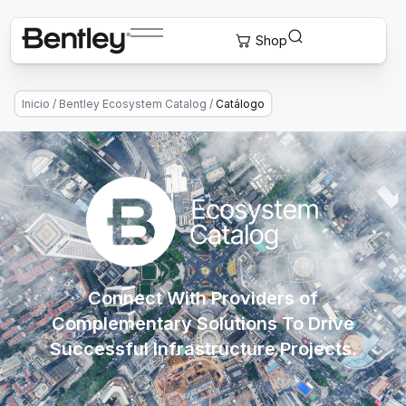
Inicio
/
Bentley Ecosystem Catalog
/
Catálogo
Connect With Providers of
Complementary Solutions To Drive
Successful Infrastructure Projects.