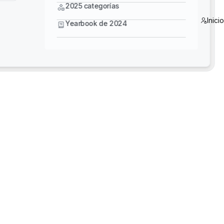
Yearbook de 2024
2025 categorías
Inici
Yearbook de 2024
5 Star Training - Diseñe con más inteligencia:
domine Bentley MicroStation, OpenBridge y
OpenRoads
3D Reality Mesh Off-the-Shelf US Datasets