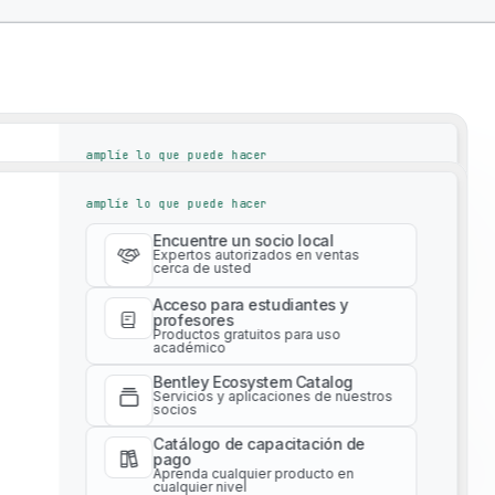
amplíe lo que puede hacer
Encuentre un socio local
amplíe lo que puede hacer
Expertos autorizados en ventas
cerca de usted
Encuentre un socio local
Acceso para estudiantes y
Expertos autorizados en ventas
cerca de usted
profesores
Productos gratuitos para uso
académico
Acceso para estudiantes y
profesores
Bentley Ecosystem Catalog
Productos gratuitos para uso
Servicios y aplicaciones de nuestros
académico
socios
Bentley Ecosystem Catalog
y Solutions To Drive
Catálogo de capacitación de
Servicios y aplicaciones de nuestros
pago
socios
Aprenda cualquier producto en
cualquier nivel
Catálogo de capacitación de
pago
Servicios profesionales
Aprenda cualquier producto en
Obtenga asesoría experta para su
cualquier nivel