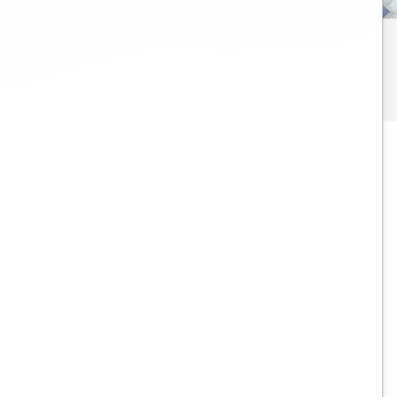
Click here
to find out
alog.
Bentley Open Roads Designer, Open Bridge
Designer and MicroStation Training