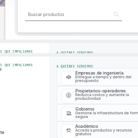
Explore e interactúe con nuestro ecosis
innovador para optimizar los flujos de tr
Soluciones para la industria
una mayor eficiencia
Soluciones para la industria
AS QUE IMPULSAMOS
A QUIÉNES SERVIMOS
s
Empresas de ingeniería
Entregue a tiempo y dentro del
AS QUE IMPULSAMOS
A QUIÉNES SERVIMOS
presupuesto
s
Empresas de ingeniería
Propietarios-operadores
Entregue a tiempo y dentro del
presupuesto
Reduzca costos y aumente la
productividad
Propietarios-operadores
Reduzca costos y aumente la
Gobierno
productividad
Gestione la infraestructura de for
segura
Plataforma digital con herramientas WLCA
Gobierno
Académico
Gestione la infraestructura de for
Acceda a productos y recursos
segura
te
gratuitos
Académico
Acceda a productos y recursos
te
gratuitos