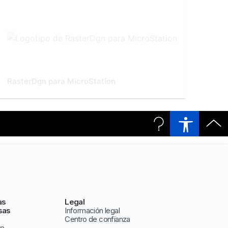
RasterDgn para MicroStation
as
Legal
sas
Información legal
Centro de confianza
ve