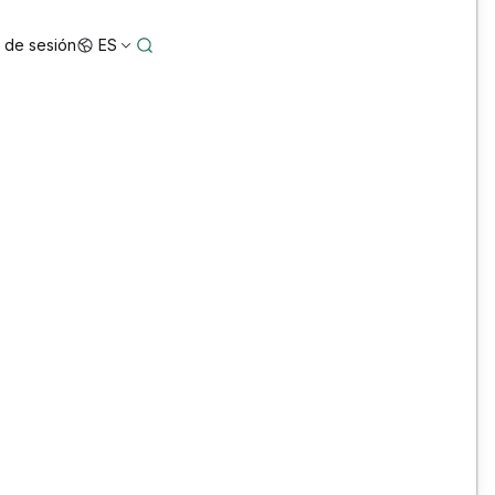
o de sesión
ES
5 Star Configuration: Bentley ORD, OBM y
MicroStation personalizados para mayor
precisión y rendimiento
3D Reality Mesh Off-the-Shelf Australia/New
Zealand Datasets