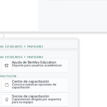
Soporte
4M Analytics
Soporte
ARA ESTUDIANTES Y PROFESORES
Ayuda de Bentley Education
Soporte para usuarios académicos
ARA ESTUDIANTES Y PROFESORES
Ayuda de Bentley Education
Soporte para usuarios académicos
APACITACIÓN
Centro de capacitación
Conozca nuestras opciones de
APACITACIÓN
capacitación
Centro de capacitación
Conozca nuestras opciones de
Socios de capacitación
capacitación
Capacitación dirigida por expertos
Malla de realidad 3D bajo demanda
para su equipo
Socios de capacitación
Capacitación dirigida por expertos
Catálogo de capacitación de
para su equipo
pago
Aprenda cualquier producto en