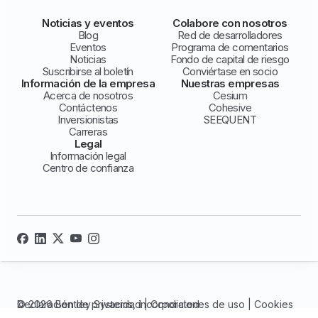
Noticias y eventos
Colabore con nosotros
Blog
Red de desarrolladores
Eventos
Programa de comentarios
Noticias
Fondo de capital de riesgo
Suscribirse al boletín
Conviértase en socio
Información de la empresa
Nuestras empresas
Acerca de nosotros
Cesium
Contáctenos
Cohesive
Inversionistas
SEEQUENT
Carreras
Legal
Información legal
Centro de confianza
© 2026 Bentley Systems, incorporated
Declaración de privacidad
|
Condiciones de uso
|
Cookies