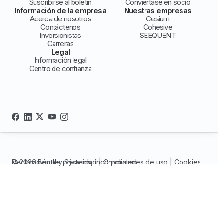
Suscribirse al boletín
Conviértase en socio
Información de la empresa
Nuestras empresas
Acerca de nosotros
Cesium
Contáctenos
Cohesive
Inversionistas
SEEQUENT
Carreras
Legal
Información legal
Centro de confianza
© 2026 Bentley Systems, incorporated
Declaración de privacidad
|
Condiciones de uso
|
Cookies