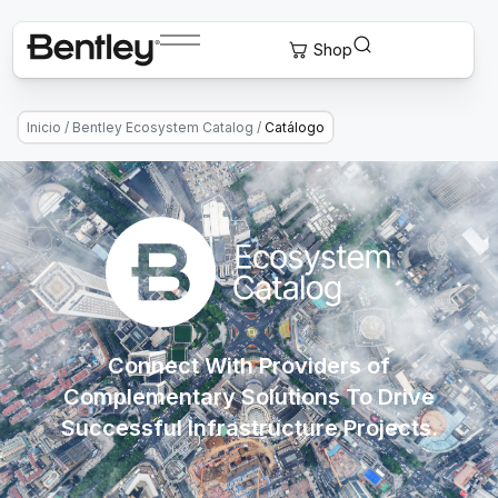
Inicio
/
Bentley Ecosystem Catalog
/
Catálogo
Connect With Providers of
Complementary Solutions To Drive
Successful Infrastructure Projects.