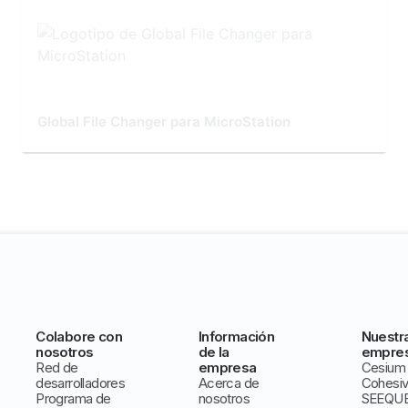
Global File Changer para MicroStation
Colabore con
Información
Nuestr
nosotros
de la
empre
Red de
empresa
Cesium
desarrolladores
Acerca de
Cohesi
Programa de
nosotros
SEEQU