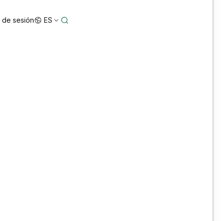
o de sesión
ES
5 Star Configuration: Bentley ORD, OBM y
MicroStation personalizados para mayor
precisión y rendimiento
3D Reality Mesh Off-the-Shelf Australia/New
Zealand Datasets