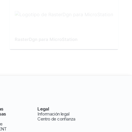
RasterDgn para MicroStation
as
Legal
sas
Información legal
Centro de confianza
ve
ENT