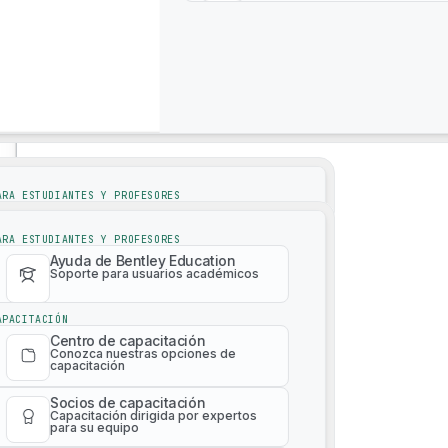
4M Analytics
Soporte
Soporte
ARA ESTUDIANTES Y PROFESORES
Ayuda de Bentley Education
Soporte para usuarios académicos
ARA ESTUDIANTES Y PROFESORES
Ayuda de Bentley Education
Soporte para usuarios académicos
APACITACIÓN
Centro de capacitación
Conozca nuestras opciones de
APACITACIÓN
capacitación
Centro de capacitación
Malla de realidad 3D bajo demanda
Conozca nuestras opciones de
Socios de capacitación
capacitación
Capacitación dirigida por expertos
para su equipo
Socios de capacitación
Capacitación dirigida por expertos
Catálogo de capacitación de
para su equipo
pago
Aprenda cualquier producto en