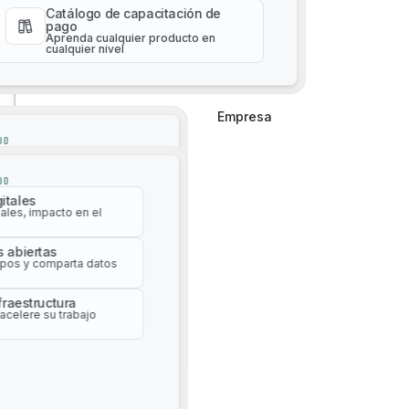
cualquier nivel
Catálogo de capacitación de
pago
Aprenda cualquier producto en
cualquier nivel
Empresa
Empresa
Gestión de activos impulsada por IA
DO
itales
ales, impacto en el
DO
itales
s abiertas
ales, impacto en el
pos y comparta datos
s abiertas
nfraestructura
pos y comparta datos
acelere su trabajo
nfraestructura
acelere su trabajo
Recorridos automatizados