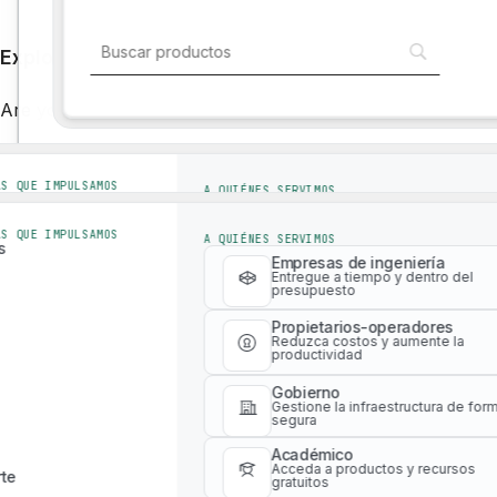
Explore e interactúe con nuestro ecosistema global
Soluciones para la industria
Are you a solution provider?
Click here
to find out how to b
Soluciones para la industria
AS QUE IMPULSAMOS
A QUIÉNES SERVIMOS
s
Empresas de ingeniería
Entregue a tiempo y dentro del
AS QUE IMPULSAMOS
A QUIÉNES SERVIMOS
presupuesto
s
Empresas de ingeniería
Propietarios-operadores
Entregue a tiempo y dentro del
presupuesto
Reduzca costos y aumente la
productividad
Propietarios-operadores
Reduzca costos y aumente la
Gobierno
productividad
Gestione la infraestructura de for
Plataforma digital con herramientas WLCA
segura
Gobierno
Académico
Gestione la infraestructura de for
Acceda a productos y recursos
segura
te
gratuitos
Académico
Acceda a productos y recursos
te
gratuitos