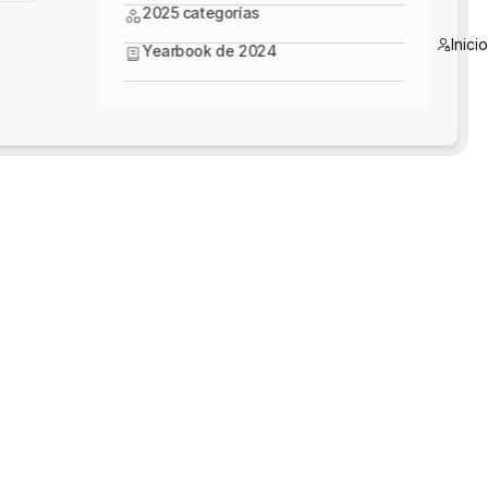
Yearbook de 2024
2025 categorías
Inici
Yearbook de 2024
5 Star Training - Diseñe con más inteligencia:
domine Bentley MicroStation, OpenBridge y
OpenRoads
3D Reality Mesh Off-the-Shelf US Datasets