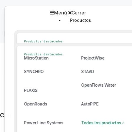
Menú
Cerrar
Productos
Productos
Inicio
/
Bentley Ecosystem Catalog
/
Catálogo
Productos destacados
MicroStation
ProjectWise
Productos destacados
MicroStation
ProjectWise
SYNCHRO
STAAD
SYNCHRO
STAAD
OpenFlows Water
PLAXIS
OpenFlows Water
PLAXIS
OpenRoads
AutoPIPE
OpenRoads
AutoPIPE
Power Line Systems
Todos los productos
Connect With Providers of Complementary Solu
Power Line Systems
Todos los productos