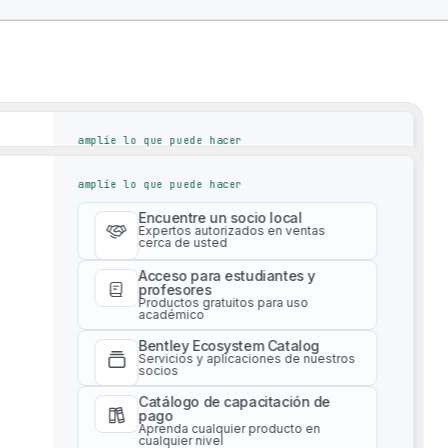
amplíe lo que puede hacer
Encuentre un socio local
amplíe lo que puede hacer
Expertos autorizados en ventas
cerca de usted
Encuentre un socio local
Acceso para estudiantes y
Expertos autorizados en ventas
cerca de usted
profesores
Productos gratuitos para uso
académico
Acceso para estudiantes y
profesores
Bentley Ecosystem Catalog
Productos gratuitos para uso
Servicios y aplicaciones de nuestros
académico
socios
Bentley Ecosystem Catalog
Catálogo de capacitación de
Servicios y aplicaciones de nuestros
pago
socios
Aprenda cualquier producto en
tions To Drive Successful Infrastructure Proj
cualquier nivel
Catálogo de capacitación de
pago
Servicios profesionales
Aprenda cualquier producto en
Obtenga asesoría experta para su
cualquier nivel