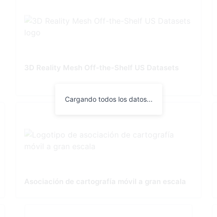
3D Reality Mesh Off-the-Shelf US Datasets
Cargando todos los datos...
Asociación de cartografía móvil a gran escala