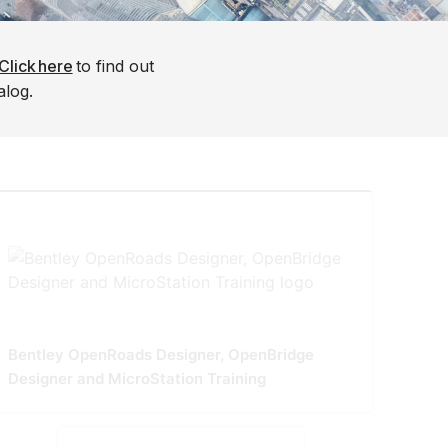
Click here
to find out
alog.
Bentley OpenRoads Designer, OpenBridge
Designer and MicroStation Training