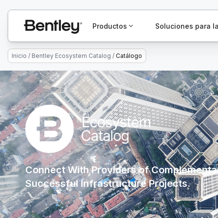
Productos
Soluciones para la
Inicio
/
Bentley Ecosystem Catalog
/
Catálogo
Connect With Providers of Complementar
Successful Infrastructure Projects.