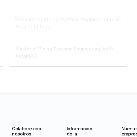
Master of Piping Systems Engineering (with
AutoPIPE)
Colabore con
Información
Nuestr
nosotros
de la
empre