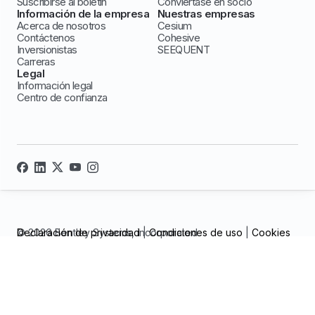
Suscribirse al boletín
Conviértase en socio
Información de la empresa
Nuestras empresas
Acerca de nosotros
Cesium
Contáctenos
Cohesive
Inversionistas
SEEQUENT
Carreras
Legal
Información legal
Centro de confianza
© 2026 Bentley Systems, incorporated
Declaración de privacidad
|
Condiciones de uso
|
Cookies