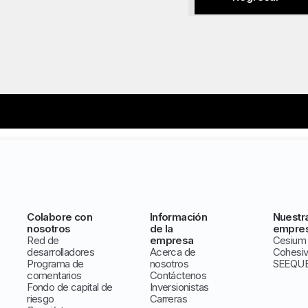
Colabore con
Información
Nuestr
nosotros
de la
empre
Red de
empresa
Cesium
desarrolladores
Acerca de
Cohesi
Programa de
nosotros
SEEQU
comentarios
Contáctenos
Fondo de capital de
Inversionistas
riesgo
Carreras