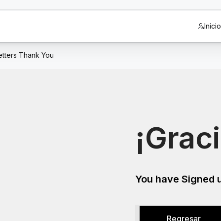
Inici
tters Thank You
¡Graci
You have Signed u
Regresar