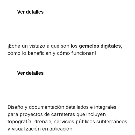
OpenFlows WaterGEMS
Ver detalles
Gemelos digitales
¡Eche un vistazo a qué son los
gemelos digitales
,
cómo lo benefician y cómo funcionan!
Gemelos digitales
Ver detalles
OpenRoads Designer
Diseño y documentación detallados e integrales
para proyectos de carreteras que incluyen
topografía, drenaje, servicios públicos subterráneos
y visualización en aplicación.
OpenRoads Designer