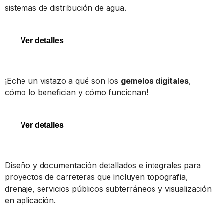
sistemas de distribución de agua.
OpenFlows WaterGEMS
Ver detalles
Gemelos digitales
¡Eche un vistazo a qué son los
gemelos digitales
,
cómo lo benefician y cómo funcionan!
Gemelos digitales
Ver detalles
OpenRoads Designer
Diseño y documentación detallados e integrales para
proyectos de carreteras que incluyen topografía,
drenaje, servicios públicos subterráneos y visualización
en aplicación.
OpenRoads Designer